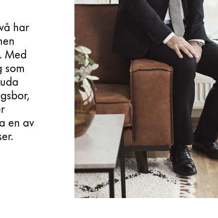
vå har 
men 
. Med 
g som 
juda 
gsbor, 
r 
a en av 
er.