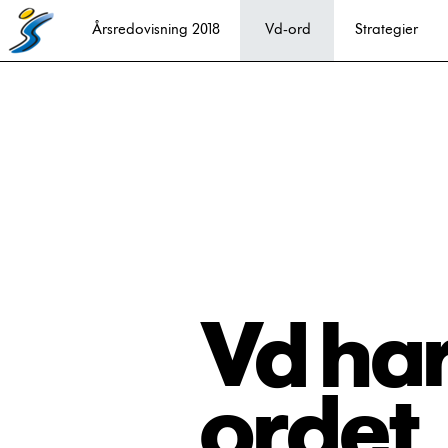
Årsredovisning 2018
Vd-ord
Strategier
V
d har
ordet