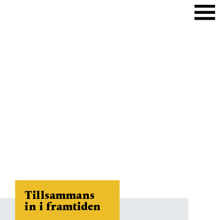
Tillsammans 
in i framtiden